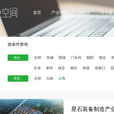
首页
产业资讯
产业园
写字楼
按条件查询
地址：
全部
东城
西城
门头沟
朝阳
海淀
永清
涿州
保定
廊坊
承德
张家口
高
类型：
全部
出租
出售
星石装备制造产