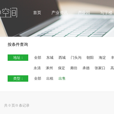
首页
产业资讯
产业园
写字楼
按条件查询
地址：
全部
东城
西城
门头沟
朝阳
海淀
永清
涿州
保定
廊坊
承德
张家口
高
类型：
全部
出租
出售
共 0 页/0 条记录