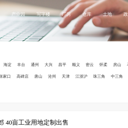
产业园
写字楼
厂房
仓库
土地
政
海淀
丰台
通州
大兴
昌平
顺义
密云
怀柔
房山
张家口
高碑店
唐山
沧州
天津
江浙沪
珠三角
中三角
郊 40亩工业用地定制出售