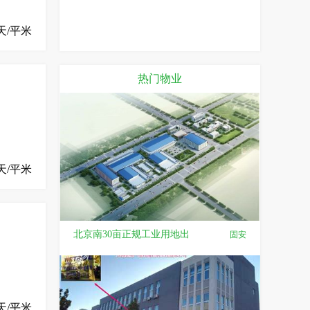
天/平米
热门物业
/天/平米
北京南30亩正规工业用地出
固安
天/平米