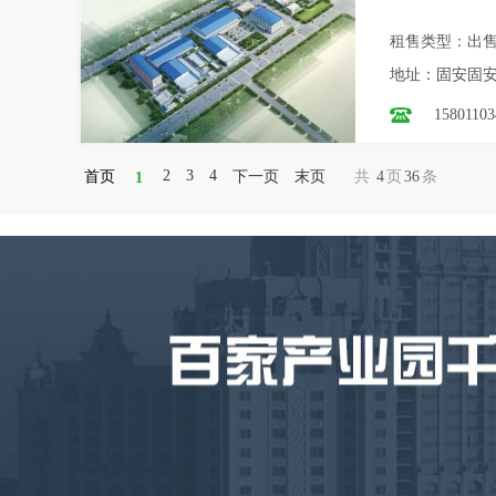
租售类型：出
地址：固安固
15801103
2
3
4
首页
下一页
末页
共
4
页
36
条
1