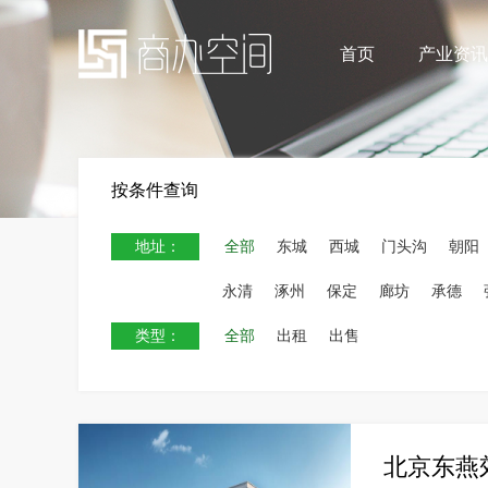
首页
产业资讯
按条件查询
地址：
全部
东城
西城
门头沟
朝阳
永清
涿州
保定
廊坊
承德
类型：
全部
出租
出售
北京东燕