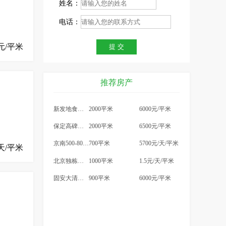
姓名：
电话：
元/平米
推荐房产
新发地食品加工产业园厂
2000平米
6000元/平米
保定高碑店正规工业厂房
2000平米
6500元/平米
京南500-8000平米办公独栋厂
700平米
5700元/天/平米
天/平米
北京独栋办公厂房租售
1000平米
1.5元/天/平米
固安大清河开发区独栋厂
900平米
6000元/平米