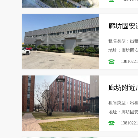
廊坊固安
租售类型：出
地址：廊坊固
13810221
廊坊附近
租售类型：出
地址：廊坊固
13810221