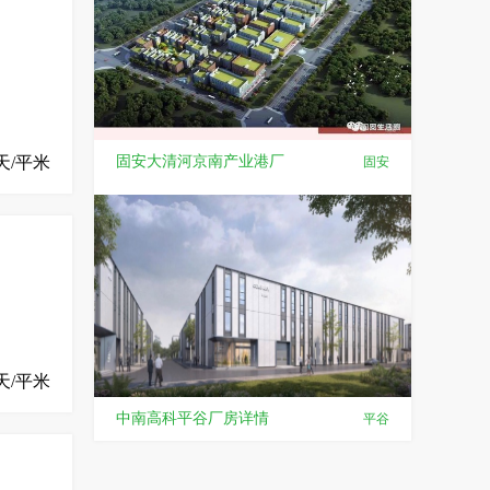
固安大清河京南产业港厂
天/平米
固安
天/平米
中南高科平谷厂房详情
平谷