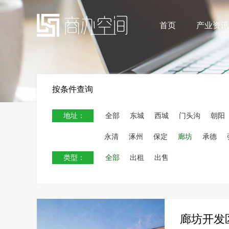
首页
产业资讯
按条件查询
地址：
全部
东城
西城
门头沟
朝阳
永清
涿州
保定
廊坊
承德
类型：
全部
出租
出售
廊坊开发