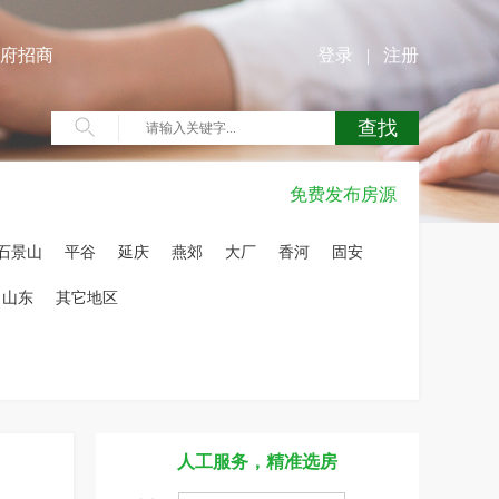
府招商
登录
|
注册
免费发布房源
石景山
平谷
延庆
燕郊
大厂
香河
固安
山东
其它地区
人工服务，精准选房