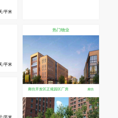
天/平米
热门物业
天/平米
廊坊开发区正规园区厂房
廊坊
元/平米