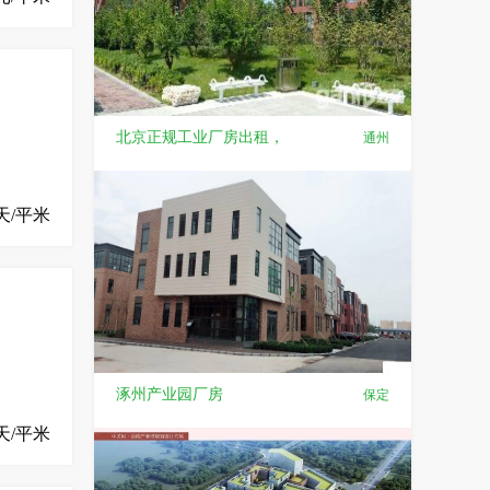
北京正规工业厂房出租，
通州
/天/平米
涿州产业园厂房
保定
/天/平米