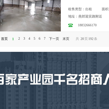
租售类型：出租
面积
地址：燕郊迎宾路附近
18832666170
2
3
4
5
6
7
首页
下一页
末页
共
20
页
192
条
1