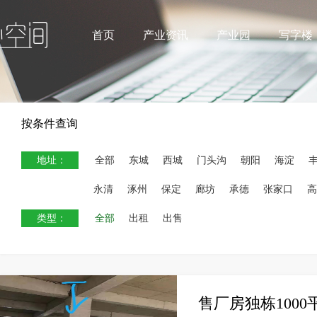
首页
产业资讯
产业园
写字楼
按条件查询
地址：
全部
东城
西城
门头沟
朝阳
海淀
永清
涿州
保定
廊坊
承德
张家口
高
类型：
全部
出租
出售
售厂房独栋100