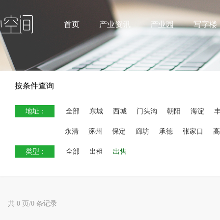
首页
产业资讯
产业园
写字楼
按条件查询
地址：
全部
东城
西城
门头沟
朝阳
海淀
永清
涿州
保定
廊坊
承德
张家口
高
类型：
全部
出租
出售
共 0 页/0 条记录