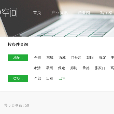
首页
产业资讯
产业园
写字楼
按条件查询
地址：
全部
东城
西城
门头沟
朝阳
海淀
永清
涿州
保定
廊坊
承德
张家口
高
类型：
全部
出租
出售
共 0 页/0 条记录