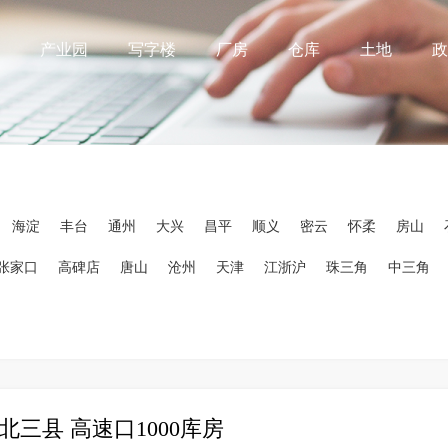
产业园
写字楼
厂房
仓库
土地
政
海淀
丰台
通州
大兴
昌平
顺义
密云
怀柔
房山
张家口
高碑店
唐山
沧州
天津
江浙沪
珠三角
中三角
北三县 高速口1000库房