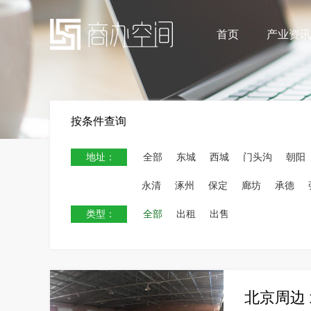
首页
产业资讯
按条件查询
地址：
全部
东城
西城
门头沟
朝阳
永清
涿州
保定
廊坊
承德
类型：
全部
出租
出售
北京周边 