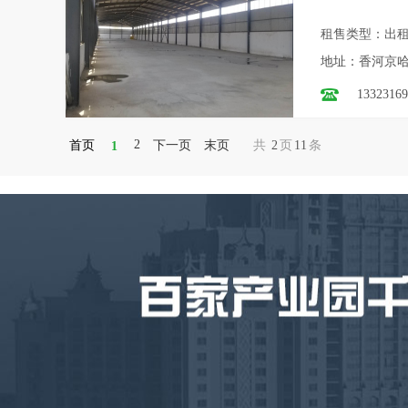
租售类型：出
地址：香河京
13323169
2
首页
下一页
末页
共
2
页
11
条
1