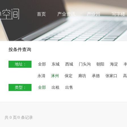
首页
产业资讯
产业园
写字楼
按条件查询
地址：
全部
东城
西城
门头沟
朝阳
海淀
永清
涿州
保定
廊坊
承德
张家口
高
类型：
全部
出租
出售
共 0 页/0 条记录