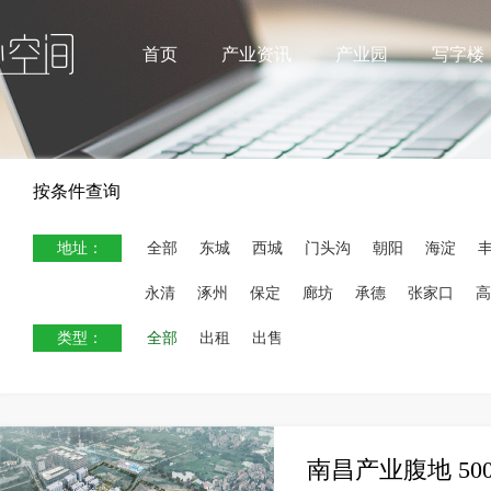
首页
产业资讯
产业园
写字楼
按条件查询
地址：
全部
东城
西城
门头沟
朝阳
海淀
永清
涿州
保定
廊坊
承德
张家口
高
类型：
全部
出租
出售
南昌产业腹地 50